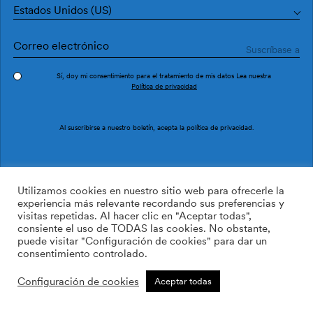
Estados Unidos (US)
Sí, doy mi consentimiento para el tratamiento de mis datos Lea nuestra
Política de privacidad
Pedir muestra
Ref. M3913-2G
Al suscribirse a nuestro boletín, acepta la
política de privacidad
.
Epifica M3913-2
Utilizamos cookies en nuestro sitio web para ofrecerle la
experiencia más relevante recordando sus preferencias y
visitas repetidas. Al hacer clic en "Aceptar todas",
/m2
160.00
$
consiente el uso de TODAS las cookies. No obstante,
puede visitar "Configuración de cookies" para dar un
AÑADIR A LA LISTA DE
consentimiento controlado.
DESEOS
Configuración de cookies
Aceptar todas
Tamaño personalizado
Añadir a la cesta