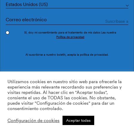
Estados Unidos (US)
Sí, doy mi consentimiento para el tratamiento de mis datos Lea nuestra
Política de privacidad
Pedir muestra
Ref. M5402-4
Al suscribirse a nuestro boletín, acepta la
política de privacidad
.
Demolition Stone
Utilizamos cookies en nuestro sitio web para ofrecerle la
experiencia más relevante recordando sus preferencias y
visitas repetidas. Al hacer clic en "Aceptar todas",
2
149.00
$
/m
consiente el uso de TODAS las cookies. No obstante,
puede visitar "Configuración de cookies" para dar un
Non-woven
consentimiento controlado.
AÑADIR A LA LISTA DE
Configuración de cookies
Aceptar todas
DESEOS