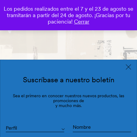
Los pedidos realizados entre el 7 y el 23 de agosto se
0
tramitarán a partir del 24 de agosto. ¡Gracias por tu
Save
paciencia!
Cerrar
Suscríbase a nuestro boletín
Sea el primero en conocer nuestros nuevos productos, las
promociones de
y mucho más.
Perfil