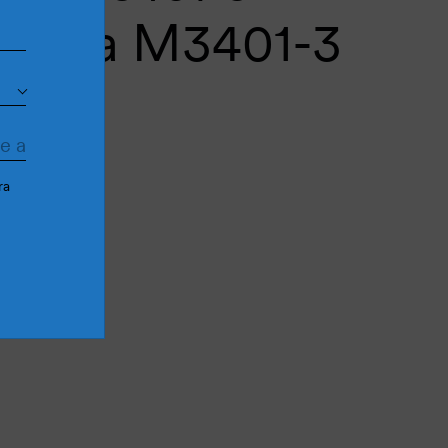
grama M3401-3
ra