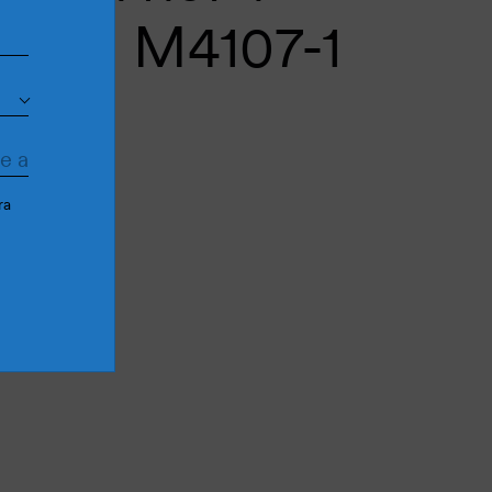
queta M4107-1
ra