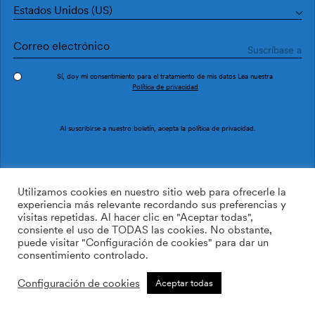
Estados Unidos (US)
Sí, doy mi consentimiento para el tratamiento de mis datos Lea nuestra
Política de privacidad
Pedir muestra
Ref. M3517-3
Al suscribirse a nuestro boletín, acepta la
política de privacidad
.
Brezo M3517-3
Utilizamos cookies en nuestro sitio web para ofrecerle la
experiencia más relevante recordando sus preferencias y
visitas repetidas. Al hacer clic en "Aceptar todas",
/m2
113.64
$
consiente el uso de TODAS las cookies. No obstante,
puede visitar "Configuración de cookies" para dar un
AÑADIR A LA LISTA DE
consentimiento controlado.
DESEOS
Configuración de cookies
Aceptar todas
Tamaño personalizado
Añadir a la cesta