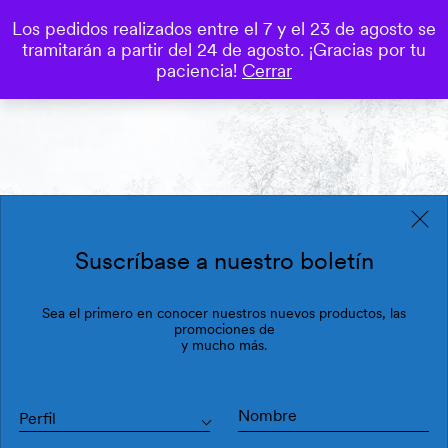
Los pedidos realizados entre el 7 y el 23 de agosto se
0
tramitarán a partir del 24 de agosto. ¡Gracias por tu
Save
paciencia!
Cerrar
Suscríbase a nuestro boletín
Sea el primero en conocer nuestros nuevos productos, las
promociones de
y mucho más.
Perfil