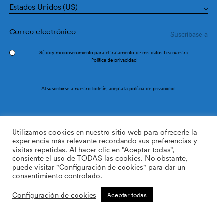
Estados Unidos (US)
Sí, doy mi consentimiento para el tratamiento de mis datos Lea nuestra
Política de privacidad
Pedir muestra
Ref. M4511-2
Al suscribirse a nuestro boletín, acepta la
política de privacidad
.
Boira M4511-2
Utilizamos cookies en nuestro sitio web para ofrecerle la
experiencia más relevante recordando sus preferencias y
visitas repetidas. Al hacer clic en "Aceptar todas",
/m2
113.64
$
consiente el uso de TODAS las cookies. No obstante,
puede visitar "Configuración de cookies" para dar un
AÑADIR A LA LISTA DE
consentimiento controlado.
DESEOS
Configuración de cookies
Aceptar todas
Tamaño personalizado
Añadir a la cesta