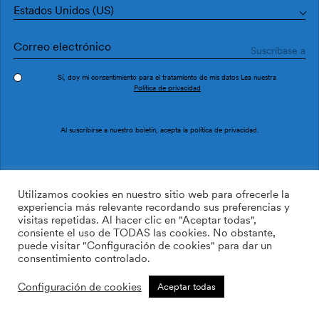
Estados Unidos (US)
Sí, doy mi consentimiento para el tratamiento de mis datos Lea nuestra
Política de privacidad
Pedir muestra
Ref. M3223-4
Al suscribirse a nuestro boletín, acepta la
política de privacidad
.
Bágua M3223-4
Utilizamos cookies en nuestro sitio web para ofrecerle la
experiencia más relevante recordando sus preferencias y
visitas repetidas. Al hacer clic en "Aceptar todas",
/m2
113.64
$
consiente el uso de TODAS las cookies. No obstante,
puede visitar "Configuración de cookies" para dar un
AÑADIR A LA LISTA DE
consentimiento controlado.
DESEOS
Configuración de cookies
Aceptar todas
Tamaño personalizado
Añadir a la cesta