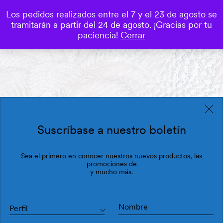
Los pedidos realizados entre el 7 y el 23 de agosto se
0
tramitarán a partir del 24 de agosto. ¡Gracias por tu
Save
paciencia!
Cerrar
Suscríbase a nuestro boletín
Sea el primero en conocer nuestros nuevos productos, las
promociones de
y mucho más.
Perfil