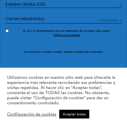
Estados Unidos (US)
Sí, doy mi consentimiento para el tratamiento de mis datos Lea nuestra
Política de privacidad
Pedir muestra
Ref. M3025-4
Al suscribirse a nuestro boletín, acepta la
política de privacidad
.
Arara M3025-4
Utilizamos cookies en nuestro sitio web para ofrecerle la
experiencia más relevante recordando sus preferencias y
visitas repetidas. Al hacer clic en "Aceptar todas",
/m2
113.64
$
consiente el uso de TODAS las cookies. No obstante,
puede visitar "Configuración de cookies" para dar un
AÑADIR A LA LISTA DE
consentimiento controlado.
DESEOS
Configuración de cookies
Aceptar todas
Tamaño personalizado
Añadir a la cesta