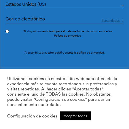
Estados Unidos (US)
Sí, doy mi consentimiento para el tratamiento de mis datos Lea nuestra
Política de privacidad
Pedir muestra
Ref. M5304-1
Al suscribirse a nuestro boletín, acepta la
política de privacidad
.
Amazonia Lima
Utilizamos cookies en nuestro sitio web para ofrecerle la
experiencia más relevante recordando sus preferencias y
visitas repetidas. Al hacer clic en "Aceptar todas",
2
113.62
$
/m
consiente el uso de TODAS las cookies. No obstante,
puede visitar "Configuración de cookies" para dar un
Non-woven
consentimiento controlado.
AÑADIR A LA LISTA DE
Configuración de cookies
Aceptar todas
DESEOS