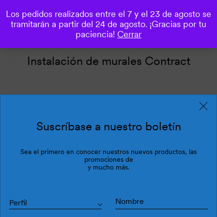
Los pedidos realizados entre el 7 y el 23 de agosto se
0
tramitarán a partir del 24 de agosto. ¡Gracias por tu
paciencia!
Cerrar
Instalación de murales Contract
Descripción del producto
Suscríbase a nuestro boletín
Cada mural se presenta en dos* rollos
Sea el primero en conocer nuestros nuevos productos, las
independientes de paneles de 105 cm / 41,3″ cada
promociones de
uno.
y mucho más.
PARTE 1/2 contiene los paneles impares
La PARTE 2/2 contiene los paneles pares.
Perfil
* Si el mural es pequeño, se empaquetará en un
solo rollo. Si el mural es extremadamente grande,