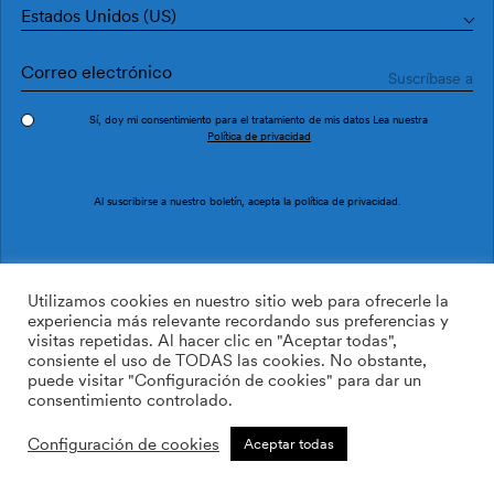
se dividirá en más de 2 rollos.
Estados Unidos (US)
Cómo preparar la pared
Sí, doy mi consentimiento para el tratamiento de mis datos Lea nuestra
Política de privacidad
Compruebe que la pared esté limpia, lisa, sin
imperfecciones y seca. Retire todo el papel
Al suscribirse a nuestro boletín, acepta la
política de privacidad
.
pintado restante.
Elimine las diferencias o contrastes de color. La
superficie debe tener un color uniforme.
Utilizamos cookies en nuestro sitio web para ofrecerle la
experiencia más relevante recordando sus preferencias y
visitas repetidas. Al hacer clic en "Aceptar todas",
consiente el uso de TODAS las cookies. No obstante,
Cómo instalar el papel pintado
puede visitar "Configuración de cookies" para dar un
consentimiento controlado.
Configuración de cookies
Herramientas: Tijeras, cúter, adhesivo vinílico
Aceptar todas
premezclado de alta resistencia, brocha o
rodillo, espátula de goma para revestimientos