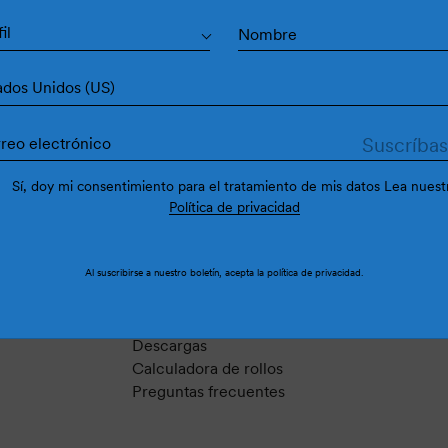
il
ados Unidos (US)
Sí, doy mi consentimiento para el tratamiento de mis datos Lea nuest
Política de privacidad
Ayuda
Al suscribirse a nuestro boletín, acepta la
política de privacidad
.
Contacto
r
Instrucciones
Simulador
Descargas
Calculadora de rollos
Preguntas frecuentes